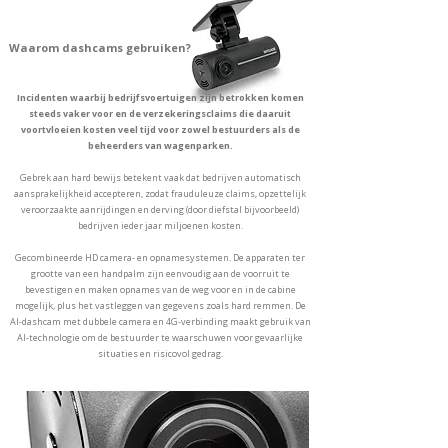
Waarom dashcams gebruiken?
Incidenten waarbij bedrijfsvoertuigen zijn betrokken komen
steeds vaker voor en de verzekeringsclaims die daaruit
voortvloeien kosten veel tijd voor zowel bestuurders als de
beheerders van wagenparken.
Gebrek aan hard bewijs betekent vaak dat bedrijven automatisch
aansprakelijkheid accepteren, zodat frauduleuze claims, opzettelijk
veroorzaakte aanrijdingen en derving (door diefstal bijvoorbeeld)
bedrijven ieder jaar miljoenen kosten.
Gecombineerde HD camera- en opnamesystemen. De apparaten ter
grootte van een handpalm zijn eenvoudig aan de voorruit te
bevestigen en maken opnames van de weg voor en in de cabine
mogelijk, plus het vastleggen van gegevens zoals hard remmen. De
AI-dashcam met dubbele camera en 4G-verbinding maakt gebruik van
AI-technologie om de bestuurder te waarschuwen voor gevaarlijke
situaties en risicovol gedrag.