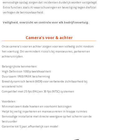
eenvoudige opslag zorgen dat incidenten duidelijk worden vastgelegd.
Extra functies zoals AI-waarschuwingen en beveiliging tegen diefstal
verhogen de betrouwbaarheid.
Veiligheid, overzicht en controle voor elk bedrijfsvoertuig.
Camera’s voor & achter
Onze camera’s voor en achter zorgen voor een volledig zicht rondom
het voertuig. Dit vermindert risico’s bij manoeuvres, parkeren en
achteruitrijden.
Belangrijkste kenmerken:
High Definition 1080p beeldkwaliteit
Duurzaam: IP68/IP69K bescherming
Breed dynamisch bereik (WDR) voor verbeterde zichtbaarheid bij
wisselend licht
Compatibel met 25 fps (PAL) en 30 fps (NTSC) systemen
Voordelen:
Minimaliseert dode hoeken en voorkomt botsingen
Helpt bij veilig inparkeren en manoeuvreren in krappe ruimtes
Eenvoudige installatie met directe weergave op het scherm van de
bestuurder
Garantie tot 5 jaar, afhankelijk van model