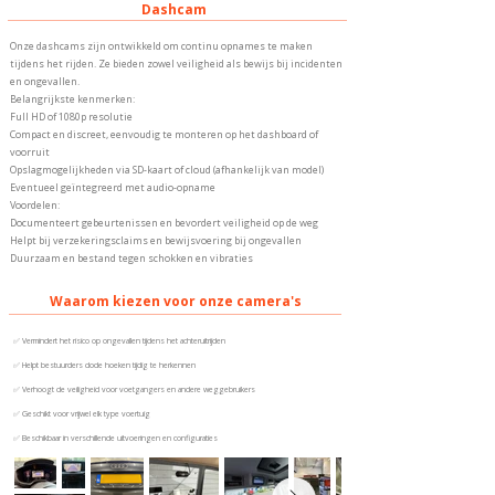
Dashcam
Onze dashcams zijn ontwikkeld om continu opnames te maken
tijdens het rijden. Ze bieden zowel veiligheid als bewijs bij incidenten
en ongevallen.
Belangrijkste kenmerken:
Full HD of 1080p resolutie
Compact en discreet, eenvoudig te monteren op het dashboard of
voorruit
Opslagmogelijkheden via SD-kaart of cloud (afhankelijk van model)
Eventueel geïntegreerd met audio-opname
Voordelen:
Documenteert gebeurtenissen en bevordert veiligheid op de weg
Helpt bij verzekeringsclaims en bewijsvoering bij ongevallen
Duurzaam en bestand tegen schokken en vibraties
Waarom kiezen voor onze camera's
✅ Vermindert het risico op ongevallen tijdens het achteruitrijden
✅ Helpt bestuurders dode hoeken tijdig te herkennen
✅ Verhoogt de veiligheid voor voetgangers en andere weggebruikers
✅ Geschikt voor vrijwel elk type voertuig
✅ Beschikbaar in verschillende uitvoeringen en configuraties