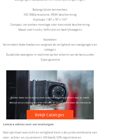
Belangrijkste kenmerken:
HD 1080p resolutie, IP69K bescherming
Kijkhoek: 130° x 70° x 151°
Compact, verzonken montage voor maximale bescherming
Ideaal voor trucks, heftrucks en bedrijfswagens
Voordelen:
Vermindert dode hoeken en vergroot de veiligheid van voetgangers en
collega’s
Duidelijke weergave in realtime op het scherm van de bestuurder
3 jaar garantie
Blader door onze exclusieve selectie en vind precies wat je zoekt.
Bekijk onze catalogus hier en laat je inspireren door de nieuwste
trends en must-haves!
Bekijk Cataloges
Camera advies voor uw voertuigen
Voor optimaal overzicht en veiligheid kiest u de juiste combinatie van
voor-, achter- en zij-camera’s. HD-beeld, GPS-registratie en