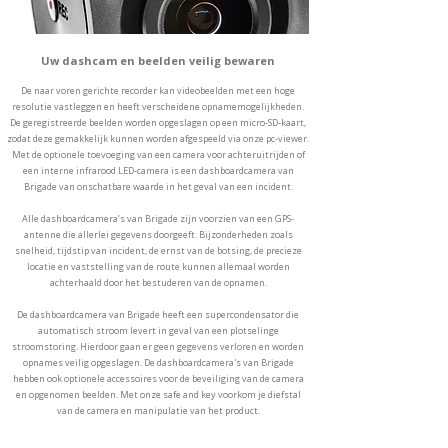
Uw dashcam en beelden veilig bewaren
De naar voren gerichte recorder kan videobeelden met een hoge
resolutie vastleggen en heeft verscheidene opnamemogelijkheden.
De geregistreerde beelden worden opgeslagen op een micro-SD-kaart,
zodat deze gemakkelijk kunnen worden afgespeeld via onze pc-viewer.
Met de optionele toevoeging van een camera voor achteruitrijden of
een interne infrarood LED-camera is een dashboardcamera van
Brigade van onschatbare waarde in het geval van een incident.
Alle dashboardcamera’s van Brigade zijn voorzien van een GPS-
antenne die allerlei gegevens doorgeeft. Bijzonderheden zoals
snelheid, tijdstip van incident, de ernst van de botsing, de precieze
locatie en vaststelling van de route kunnen allemaal worden
achterhaald door het bestuderen van de opnamen.
De dashboardcamera van Brigade heeft een supercondensator die
automatisch stroom levert in geval van een plotselinge
stroomstoring. Hierdoor gaan er geen gegevens verloren en worden
opnames veilig opgeslagen. De dashboardcamera's van Brigade
hebben ook optionele accessoires voor de beveiliging van de camera
en opgenomen beelden. Met onze safe and key voorkom je diefstal
van de camera en manipulatie van het product.