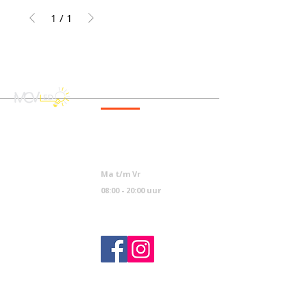
1
/
1
CONTACT
info@mcvled.nl
sales@mcvled.nl
+31 (0) 345 34 21 45
Ma t/m Vr
08:00 - 20:00 uur
NAVIGATIE
KLANTENSERVICE