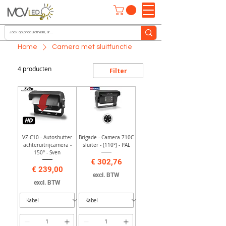
Home
Camera met sluitfunctie
4 producten
Filter
VZ-C10 - Autoshutter
Brigade - Camera 710C
achteruitrijcamera -
sluiter - (110°) - PAL
150° - Sven
Prijs
€ 302,76
Prijs
€ 239,00
excl. BTW
excl. BTW