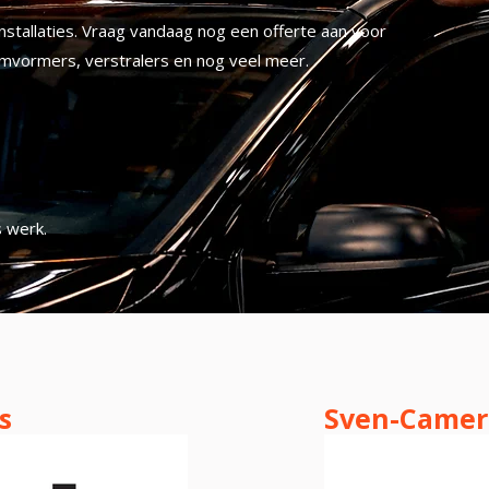
nstallaties. Vraag vandaag nog een offerte aan voor
 omvormers, verstralers en nog veel meer.
s werk.
s
Sven-Camer