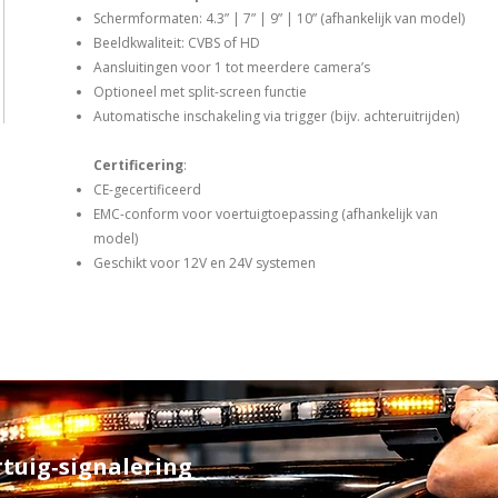
Schermformaten: 4.3” | 7” | 9” | 10” (afhankelijk van model)
Beeldkwaliteit: CVBS of HD
Aansluitingen voor 1 tot meerdere camera’s
Optioneel met split-screen functie
Automatische inschakeling via trigger (bijv. achteruitrijden)
Certificering
:
CE-gecertificeerd
EMC-conform voor voertuigtoepassing (afhankelijk van
model)
Geschikt voor 12V en 24V systemen
rtuig‑signalering