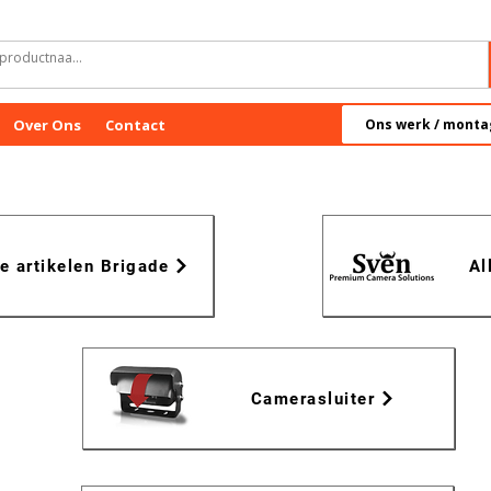
Over Ons
Contact
Ons werk / monta
le artikelen Brigade
Al
Camerasluiter