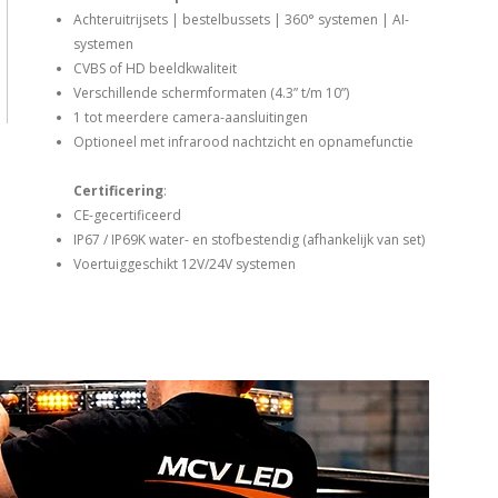
Achteruitrijsets | bestelbussets | 360° systemen | AI-
systemen
CVBS of HD beeldkwaliteit
Verschillende schermformaten (4.3” t/m 10”)
1 tot meerdere camera-aansluitingen
Optioneel met infrarood nachtzicht en opnamefunctie
Certificering
:
CE-gecertificeerd
IP67 / IP69K water- en stofbestendig (afhankelijk van set)
Voertuiggeschikt 12V/24V systemen