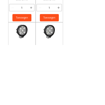
Toevoegen
Toevoegen
Werklamp - 9/32V -
Werklamp - 9/32V -
Round - 5x4 watt LED -
Round - 5x4 watt LED -
40° - DC - VisionX - VLS
40° - VisionX - VLS
Prijs
Prijs
€ 56,65
€ 45,97
excl. BTW
excl. BTW
Toevoegen
Toevoegen