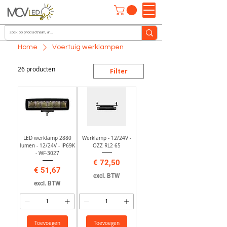
Home
Voertuig werklampen
26 producten
Filter
LED werklamp 2880
Werklamp - 12/24V -
lumen - 12/24V - IP69K
OZZ RL2 65
- WF-3027
Prijs
€ 72,50
Prijs
€ 51,67
excl. BTW
excl. BTW
Toevoegen
Toevoegen