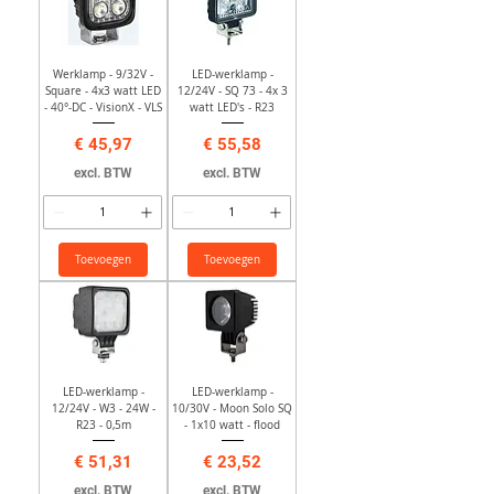
Werklamp - 9/32V -
LED-werklamp -
Square - 4x3 watt LED
12/24V - SQ 73 - 4x 3
- 40°-DC - VisionX - VLS
watt LED's - R23
Prijs
Prijs
€ 45,97
€ 55,58
excl. BTW
excl. BTW
Toevoegen
Toevoegen
LED-werklamp -
LED-werklamp -
12/24V - W3 - 24W -
10/30V - Moon Solo SQ
R23 - 0,5m
- 1x10 watt - flood
Prijs
Prijs
€ 51,31
€ 23,52
excl. BTW
excl. BTW