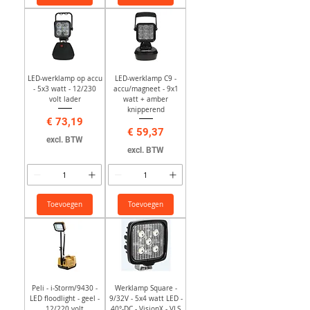
LED-werklamp op accu
LED-werklamp C9 -
- 5x3 watt - 12/230
accu/magneet - 9x1
volt lader
watt + amber
knipperend
Prijs
€ 73,19
Prijs
€ 59,37
excl. BTW
excl. BTW
Toevoegen
Toevoegen
Peli - i-Storm/9430 -
Werklamp Square -
LED floodlight - geel -
9/32V - 5x4 watt LED -
12/220 volt
40°-DC - VisionX - VLS