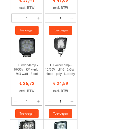
Prijs
Prijs
€ 37,41
€ 41,69
excl. BTW
excl. BTW
Toevoegen
Toevoegen
LED-werklamp -
LED-werklamp -
10/30V - KM vierk. -
12/36V - L846 - 3x3W -
9x3 watt - flood
flood - poly - Lucidity
Prijs
Prijs
€ 26,72
€ 24,59
excl. BTW
excl. BTW
Toevoegen
Toevoegen