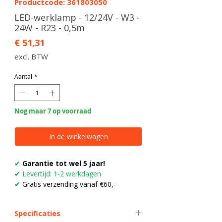
Productcode: 361803050
LED-werklamp - 12/24V - W3 -
24W - R23 - 0,5m
Prijs
€ 51,31
excl. BTW
Aantal
*
Nog maar 7 op voorraad
In de winkelwagen
✔
Garantie tot wel 5 jaar!
✔
Levertijd: 1-2 werkdagen
✔
Gratis verzending vanaf €60,-
Specificaties