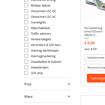
Minibar dakset
Omvormers DC-DC
Omvormers DC-AC
Scenelights
Wipschakelaar
Perskabeloog -
6mm²/95mm² -
Traffic advisors
M6/M12
Verkeerskegels
Prijs
€ 0,00
Verstralers & LED bars
excl. BTW
Voertuig werklampen
Voertuigmarkering
Kabeldoorsnede
Zwaaibalken & Daksets
Zwaailampen
Boutaansluiting
LED strip
Toevoeg
Prijs
Kleur
€ 0
€ 15.493
Oranje