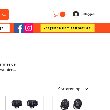
Inloggen
ge
Vragen? Neem contact op
aarmee de
r worden
ampen en LED
al of verticaal
Sorteren op: