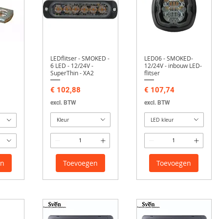
LEDflitser - SMOKED -
LED06 - SMOKED-
6 LED - 12/24V -
12/24V - inbouw LED-
SuperThin - XA2
flitser
Prijs
Prijs
€ 102,88
€ 107,74
excl. BTW
excl. BTW
Kleur
LED kleur
en
Toevoegen
Toevoegen