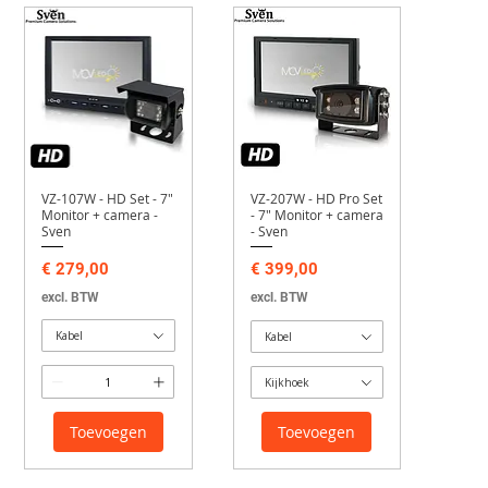
VZ-107W - HD Set - 7"
VZ-207W - HD Pro Set
Monitor + camera -
- 7" Monitor + camera
Sven
- Sven
Prijs
Prijs
€ 279,00
€ 399,00
excl. BTW
excl. BTW
Kabel
Kabel
Kijkhoek
Toevoegen
Toevoegen