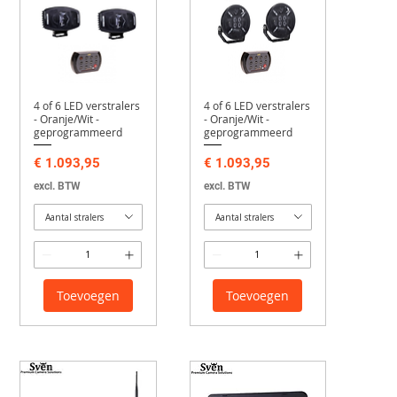
4 of 6 LED verstralers
4 of 6 LED verstralers
- Oranje/Wit -
- Oranje/Wit -
geprogrammeerd
geprogrammeerd
Prijs
Prijs
€ 1.093,95
€ 1.093,95
excl. BTW
excl. BTW
Aantal stralers
Aantal stralers
Toevoegen
Toevoegen