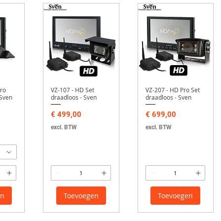
ro
VZ-107 - HD Set
VZ-207 - HD Pro Set
 Sven
draadloos - Sven
draadloos - Sven
Prijs
Prijs
€ 499,00
€ 699,00
excl. BTW
excl. BTW
en
Toevoegen
Toevoegen