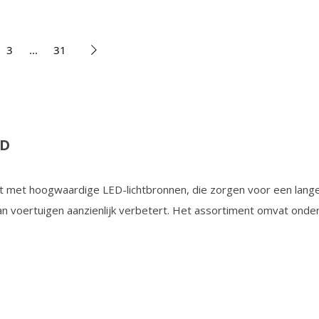
3
...
31
ED
t met hoogwaardige LED-lichtbronnen, die zorgen voor een lang
van voertuigen aanzienlijk verbetert. Het assortiment omvat onde