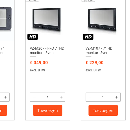
 7"
VZ-M207 - PRO 7 "HD
VZ-M107 - 7" HD
ven
monitor - Sven
monitor -Sven
Prijs
Prijs
€ 349,00
€ 229,00
excl. BTW
excl. BTW
en
Toevoegen
Toevoegen