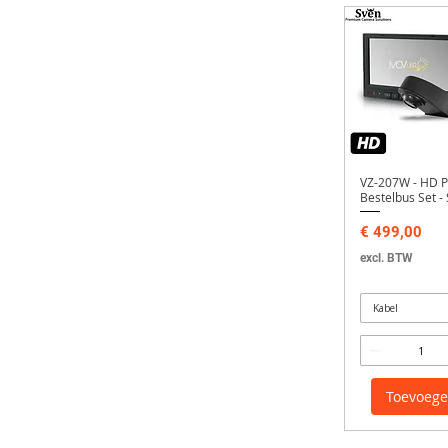
VZ-207W - HD P
Bestelbus Set -
Prijs
€ 499,00
excl. BTW
Kabel
Toevoeg