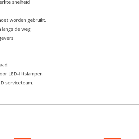
rkte snelheid
 moet worden gebruikt.
n langs de weg.
gevers.
aad.
oor LED-flitslampen.
ED serviceteam.
KLANTENSERVICE
NAVIGATIE