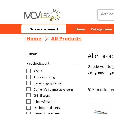
Ons assortiment
Home
Categorieën
Home
All Products
Filter
Alle pro
Productsoort
Goede voertuig
Accu's
veiligheid in 
Autoverlichting
gemonteerd op 
flitsers worden
Bedieningssystemen
op de voorkant van 
617 producte
Camera's / camerasysteem
verkrijgen. Oranje of amberkleurige flitslampen worden voor v
Grill flitsers
Inbouwflitsers
Dashboard flitsers
Interieurverlichting