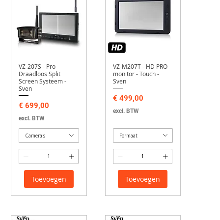
VZ-207S - Pro
VZ-M207T - HD PRO
Draadloos Split
monitor - Touch -
Screen Systeem -
Sven
Sven
Prijs
€ 499,00
Prijs
€ 699,00
excl. BTW
excl. BTW
Camera's
Formaat
Toevoegen
Toevoegen