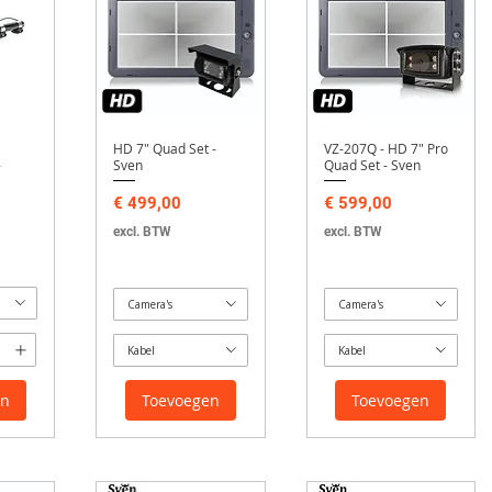
HD 7" Quad Set -
VZ-207Q - HD 7" Pro
-
Sven
Quad Set - Sven
Prijs
Prijs
€ 499,00
€ 599,00
excl. BTW
excl. BTW
Camera's
Camera's
Kabel
Kabel
en
Toevoegen
Toevoegen