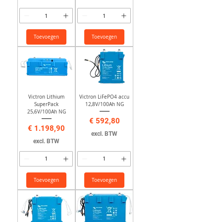
Toevoegen
Toevoegen
Victron Lithium
Victron LiFePO4 accu
SuperPack
12,8V/100Ah NG
25,6V/100Ah NG
Prijs
€ 592,80
Prijs
€ 1.198,90
excl. BTW
excl. BTW
Toevoegen
Toevoegen