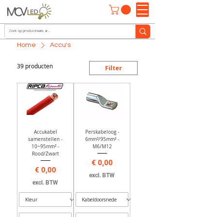
Home
Accu's
39 producten
Filter
Accukabel
Perskabeloog -
samenstellen -
6mm²/95mm² -
10~95mm² -
M6/M12
Rood/Zwart
Prijs
€ 0,00
Prijs
€ 0,00
excl. BTW
excl. BTW