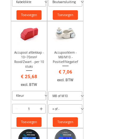
Toevoegen
Toevoegen
Accupool afdekkap -
Accupoolklem -
10~70mm²
M8/M10 -
Rood/Zwart - per 10
Positief/Negatief
stuks
Prijs
€ 7,06
Prijs
€ 25,68
excl. BTW
excl. BTW
Toevoegen
Toevoegen