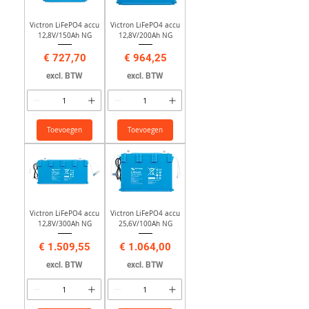
Victron LiFePO4 accu
Victron LiFePO4 accu
12,8V/150Ah NG
12,8V/200Ah NG
Prijs
Prijs
€ 727,70
€ 964,25
excl. BTW
excl. BTW
Toevoegen
Toevoegen
Victron LiFePO4 accu
Victron LiFePO4 accu
12,8V/300Ah NG
25,6V/100Ah NG
Prijs
Prijs
€ 1.509,55
€ 1.064,00
excl. BTW
excl. BTW