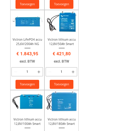
Toevoegen
Toevoegen
Victron LiFePO4 accu
Victron lithium accu
25,6V/200Ah NG
12,8V/50Ah Smart
Prijs
Prijs
€ 1.843,95
€ 421,80
excl. BTW
excl. BTW
Toevoegen
Toevoegen
Victron lithium accu
Victron lithium accu
12,8V/100Ah Smart
12,8V/180Ah Smart