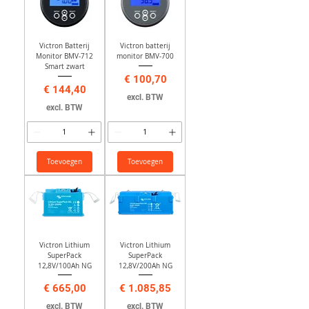
Victron Batterij
Victron batterij
Monitor BMV-712
monitor BMV-700
Smart zwart
Prijs
€ 100,70
Prijs
€ 144,40
excl. BTW
excl. BTW
Toevoegen
Toevoegen
Victron Lithium
Victron Lithium
SuperPack
SuperPack
12,8V/100Ah NG
12,8V/200Ah NG
Prijs
Prijs
€ 665,00
€ 1.085,85
excl. BTW
excl. BTW