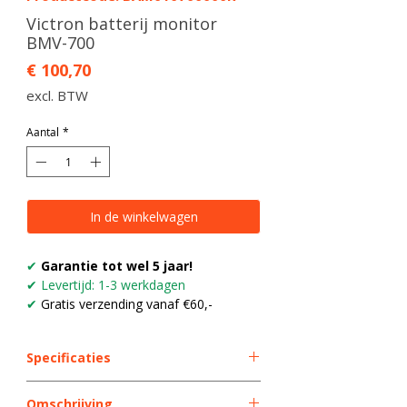
Victron batterij monitor
BMV-700
Prijs
€ 100,70
excl. BTW
Aantal
*
In de winkelwagen
✔
Garantie tot wel 5 jaar!
✔ Levertijd: 1-3 werkdagen
✔
Gratis verzending vanaf €60,-
Specificaties
EAN
8719076020073
Omschrijving