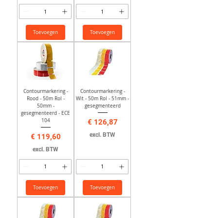
Toevoegen
Toevoegen
Contourmarkering -
Contourmarkering -
Rood - 50m Rol -
Wit - 50m Rol - 51mm -
50mm -
gesegmenteerd
gesegmenteerd - ECE
Prijs
104
€ 126,87
excl. BTW
Prijs
€ 119,60
excl. BTW
Toevoegen
Toevoegen