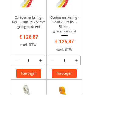
Contourmarkering -
Contourmarkering -
Geel - 50m Rol - 51mm
Rood - 50m Rol -
- gesegmenteerd -
51mm -
gesegmenteerd
Prijs
€ 126,87
Prijs
€ 126,87
excl. BTW
excl. BTW
Toevoegen
Toevoegen
Contourmarkering -
Contourmarkering -
Wit - 50m Rol - 54mm -
Geel - 50m Rol - 54mm
hard oppervl
- hard oppervl.
Prijs
Prijs
€ 104,14
€ 104,14