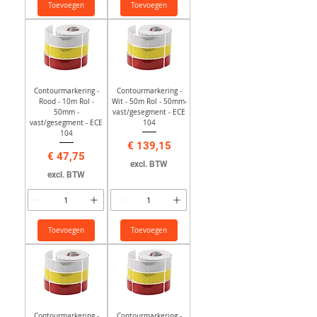
Toevoegen
Toevoegen
Contourmarkering -
Contourmarkering -
Rood - 10m Rol -
Wit - 50m Rol - 50mm-
50mm -
vast/gesegment - ECE
vast/gesegment - ECE
104
104
Prijs
€ 139,15
Prijs
€ 47,75
excl. BTW
excl. BTW
Toevoegen
Toevoegen
Contourmarkering -
Contourmarkering -