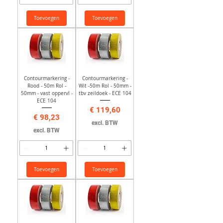
Toevoegen
Toevoegen
Contourmarkering -
Contourmarkering -
Rood - 50m Rol -
Wit -50m Rol - 50mm -
50mm - vast oppervl -
tbv zeildoek - ECE 104
ECE 104
Prijs
€ 119,60
Prijs
€ 98,23
excl. BTW
excl. BTW
Toevoegen
Toevoegen