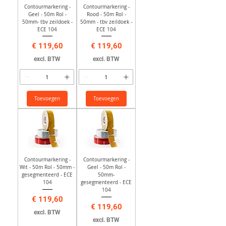
Contourmarkering -
Contourmarkering -
Geel - 50m Rol -
Rood - 50m Rol -
50mm- tbv zeildoek -
50mm - tbv zeildoek -
ECE 104
ECE 104
Prijs
Prijs
€ 119,60
€ 119,60
excl. BTW
excl. BTW
Toevoegen
Toevoegen
Contourmarkering -
Contourmarkering -
Wit - 50m Rol - 50mm -
Geel - 50m Rol -
gesegmenteerd - ECE
50mm-
104
gesegmenteerd - ECE
104
Prijs
€ 119,60
Prijs
€ 119,60
excl. BTW
excl. BTW