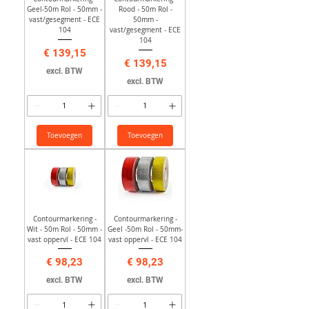
Geel-50m Rol - 50mm -
Rood - 50m Rol -
vast/gesegment - ECE
50mm -
104
vast/gesegment - ECE
104
Prijs
€ 139,15
Prijs
€ 139,15
excl. BTW
excl. BTW
Toevoegen
Toevoegen
Contourmarkering -
Contourmarkering -
Wit - 50m Rol - 50mm -
Geel -50m Rol - 50mm-
vast oppervl - ECE 104
vast oppervl - ECE 104
Prijs
Prijs
€ 98,23
€ 98,23
excl. BTW
excl. BTW