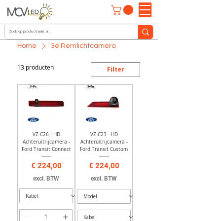
Home
3e Remlichtcamera
13 producten
Filter
VZ-C26 - HD
VZ-C23 - HD
Achteruitrijcamera -
Achteruitrijcamera -
Ford Transit Connect
Ford Transit Custom
Prijs
Prijs
€ 224,00
€ 224,00
excl. BTW
excl. BTW