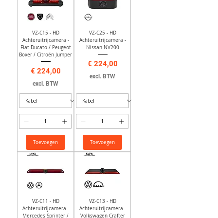
VZ-C15 - HD
VZ-C25 - HD
Achteruitrijcamera -
Achteruitrijcamera -
Fiat Ducato / Peugeot
Nissan NV200
Boxer / Citroën Jumper
Prijs
€ 224,00
Prijs
€ 224,00
excl. BTW
excl. BTW
Toevoegen
Toevoegen
VZ-C11 - HD
VZ-C13 - HD
Achteruitrijcamera -
Achteruitrijcamera -
Mercedes Sprinter /
Volkswagen Crafter