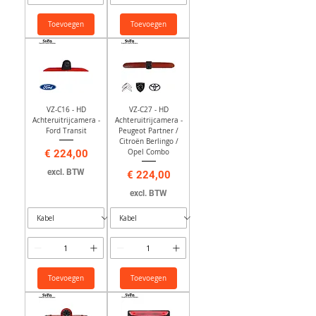
Toevoegen
Toevoegen
VZ-C16 - HD
VZ-C27 - HD
Achteruitrijcamera -
Achteruitrijcamera -
Ford Transit
Peugeot Partner /
Citroën Berlingo /
Prijs
Opel Combo
€ 224,00
excl. BTW
Prijs
€ 224,00
excl. BTW
Toevoegen
Toevoegen