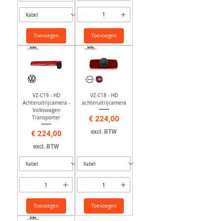
Toevoegen
Toevoegen
VZ-C19 - HD
VZ-C18 - HD
Achteruitrijcamera -
achteruitrijcamera
Volkswagen
Prijs
Transporter
€ 224,00
excl. BTW
Prijs
€ 224,00
excl. BTW
Toevoegen
Toevoegen