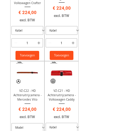
Volkswagen Crafter
Prijs
€ 224,00
Prijs
€ 224,00
excl. BTW
excl. BTW
Toevoegen
Toevoegen
VZ-C22 - HD
VZ-C21 - HD
Achteruitrijcamera -
Achteruitrijcamera -
Mercedes Vito
Volkswagen Caddy
Prijs
Prijs
€ 224,00
€ 224,00
excl. BTW
excl. BTW