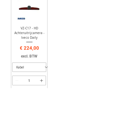
VZ-C17 - HD
Achteruitrijcamera -
Iveco Daily
Prijs
€ 224,00
excl. BTW
Toevoegen
1
/
1