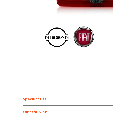
Specificaties
Specificaties – C18 Renault Trafic / Opel Vivaro /
Omschrijving