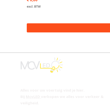
excl. BTW
Alles voor uw voertuig vind je hier.
Bij
McvLED
verkopen we alles voor verkeer &
veiligheid.