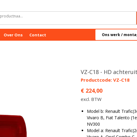
Over Ons
Contact
Ons werk / monta
VZ-C18 - HD achterui
Productcode: VZ-C18
Prijs
€ 224,00
excl. BTW
Model b: Renault Trafic(3
Vivaro B, Fiat Talento (1
NV300
Model a: Renault Trafic(2
Vivaro A, Opel Combo C,