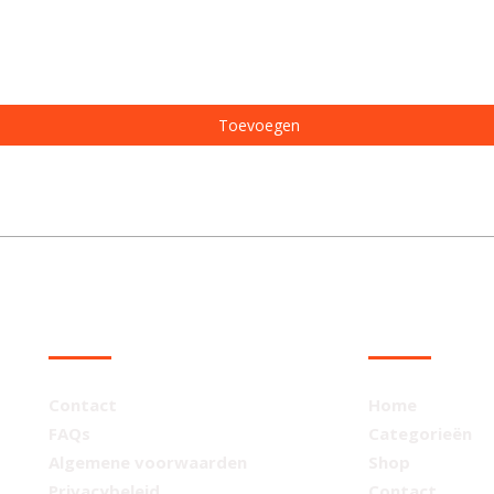
Toevoegen
KLANTENSERVICE
NAVIGATIE
Contact
Home
FAQs
Categorieën
Algemene voorwaarden
Shop
Privacybeleid
Contact