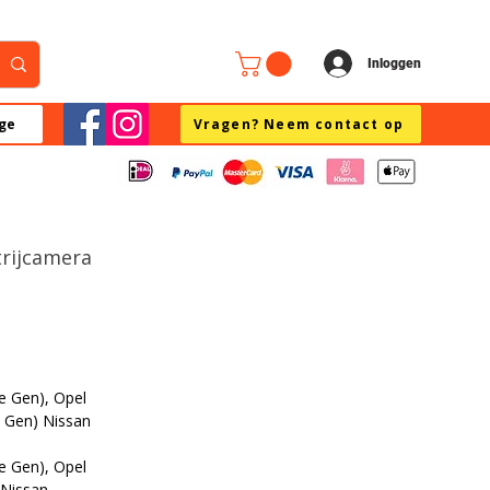
Inloggen
ge
Vragen? Neem contact op
trijcamera
e Gen), Opel
e Gen) Nissan
e Gen), Opel
 Nissan