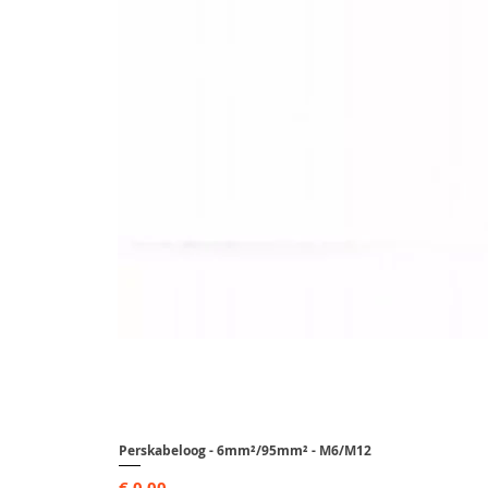
Perskabeloog - 6mm²/95mm² - M6/M12
Prijs
€ 0,00