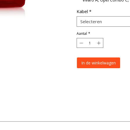
Primestar
Kabel
*
Lenshoek 170°
Selecteren
Aantal
*
In de winkelwagen
 Fiat Talento / Nissan NV300 achteruitrijcamera