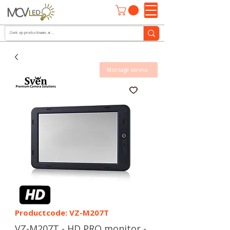
Montage service
Productcode: VZ-M207T
VZ-M207T - HD PRO monitor -