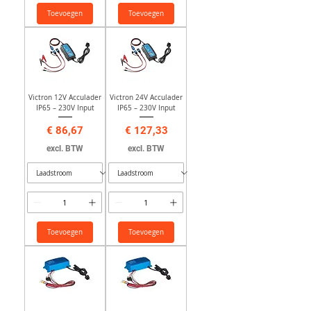
Toevoegen
Toevoegen
Victron 12V Acculader
Victron 24V Acculader
IP65 – 230V Input
IP65 – 230V Input
Prijs
Prijs
€ 86,67
€ 127,33
excl. BTW
excl. BTW
Toevoegen
Toevoegen