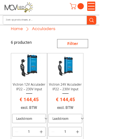
Home
Acculaders
6 producten
Filter
Victron 12V Acculader
Victron 24V Acculader
IP22 – 230V Input
IP22 – 230V Input
Prijs
Prijs
€ 144,45
€ 144,45
excl. BTW
excl. BTW