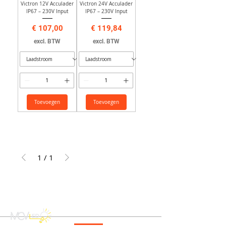
Victron 12V Acculader
Victron 24V Acculader
IP67 – 230V Input
IP67 – 230V Input
Prijs
Prijs
€ 107,00
€ 119,84
excl. BTW
excl. BTW
Toevoegen
Toevoegen
1
/
1
CONTACT