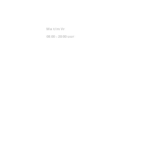
info@mcvled.nl
sales@mcvled.nl
+31 (0) 345 34 21 45
Ma t/m Vr
08:00 - 20:00 uur
NAVIGATIE
KLANTENSERVICE
Contact
Home
FAQs
Categorieën
Algemene voorwaarden
Shop
Privacybeleid
Contact
Verzending & Retourneren
Partners
Cookiebeleid
Sitemap