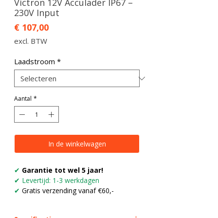
Victron 12V Acculader IP67 –
230V Input
Prijs
€ 107,00
excl. BTW
Laadstroom
*
Aantal
*
In de winkelwagen
✔
Garantie tot wel 5 jaar!
✔ Levertijd: 1-3 werkdagen
✔
Gratis verzending vanaf €60,-