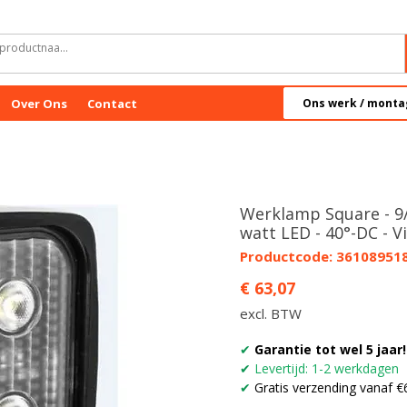
Over Ons
Contact
Ons werk / monta
Werklamp Square - 9/
watt LED - 40°-DC - V
Productcode: 36108951
Prijs
€ 63,07
excl. BTW
✔
Garantie tot wel 5 jaar!
✔
Levertijd: 1-2 werkdagen
✔
Gratis verzending vanaf €