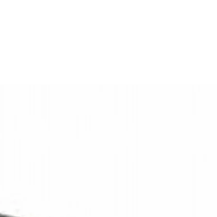
5
Korte kabel met Deutsch connector
D)
Vast (1-punt)