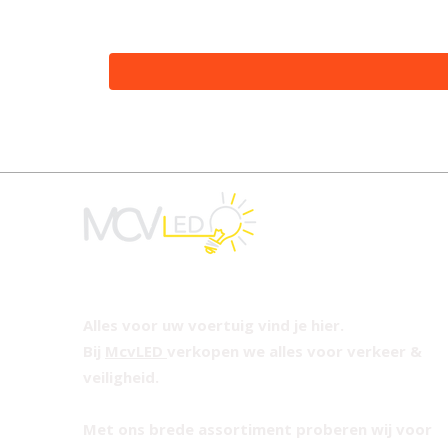
Alles voor uw voertuig vind je hier.
Bij
McvLED
verkopen we alles voor verkeer &
veiligheid.
Met ons brede assortiment proberen wij voor