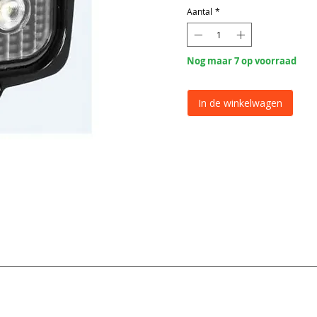
Aantal
*
Nog maar 7 op voorraad
In de winkelwagen
VisionX
40º