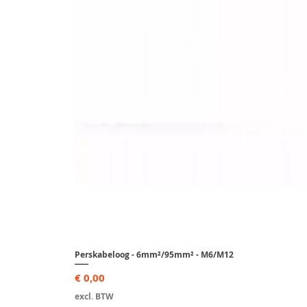
Perskabeloog - 6mm²/95mm² - M6/M12
Prijs
€ 0,00
excl. BTW