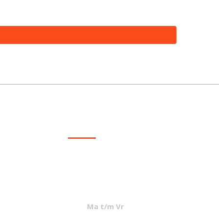
CONTACT
info@mcvled.nl
sales@mcvled.nl
+31 (0) 345 34 21 45
Ma t/m Vr