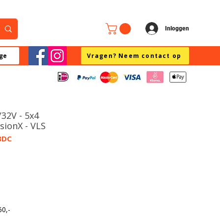
Inloggen
ge
Vragen? Neem contact op
32V - 5x4
isionX - VLS
8DC
60,-