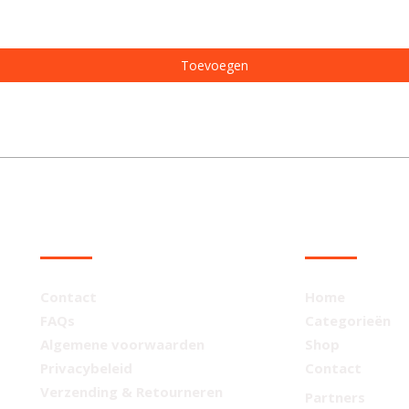
Toevoegen
KLANTENSERVICE
NAVIGATIE
Contact
Home
FAQs
Categorieën
Algemene voorwaarden
Shop
Privacybeleid
Contact
Verzending & Retourneren
Partners