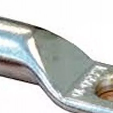
Auto witbalans, tegenlichtcompensatie, dag/nacht
IP69K
Trilling 10 G / Schok 100 G
–40 °C tot +70 °C
120×80×84 mm incl. zonneklep
~580 g
12 V DC
~0,4–0,45 A (~5 W)
CE, E-mark (R10), FCC, UNECE R46 geschikt