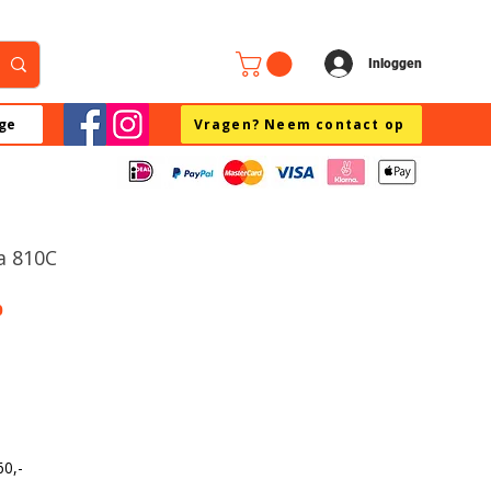
Inloggen
ge
Vragen? Neem contact op
a 810C
0
60,-