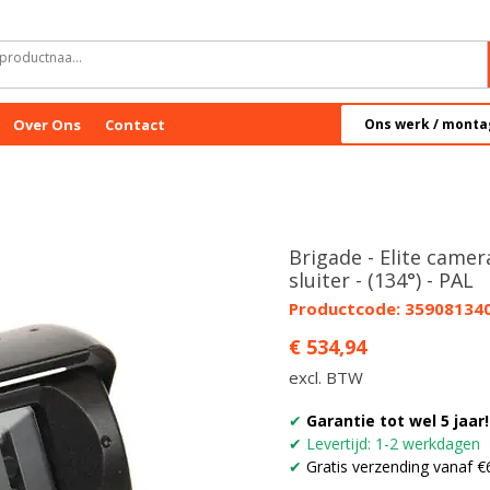
Over Ons
Contact
Ons werk / monta
Brigade - Elite camer
sluiter - (134°) - PAL
Productcode: 35908134
Prijs
€ 534,94
excl. BTW
✔
Garantie tot wel 5 jaar!
✔
Levertijd: 1-2 werkdagen
✔
Gratis verzending vanaf €