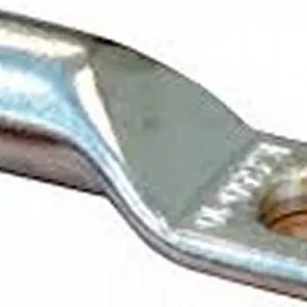
10 G / 51 G
–30…+70 °C
81×77×70 mm
300–330 g
12 V DC / ~3 W
CE, FCC, E-mark, UNECE R46
Achteruit-/zijkantcamera, spiegelbeeld