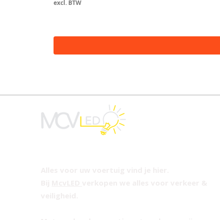
excl. BTW
Alles voor uw voertuig vind je hier.
Bij
McvLED
verkopen we alles voor verkeer &
veiligheid.