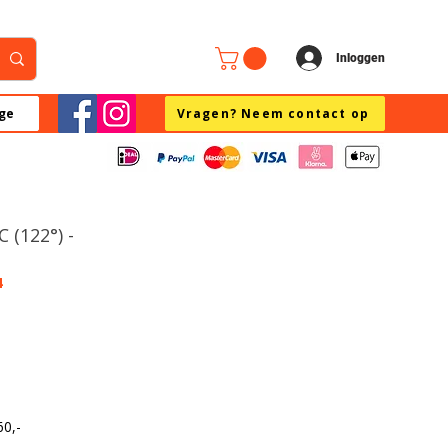
Inloggen
ge
Vragen? Neem contact op
 (122°) -
4
60,-