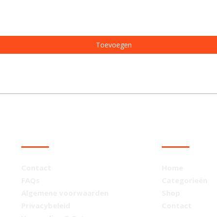
Toevoegen
KLANTENSERVICE
NAVIGATIE
Contact
Home
FAQs
Categorieën
Algemene voorwaarden
Shop
Privacybeleid
Contact