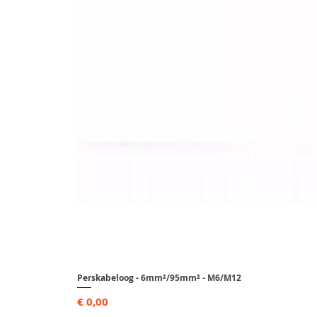
Perskabeloog - 6mm²/95mm² - M6/M12
Prijs
€ 0,00