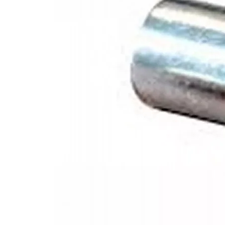
Trilling/Schok
Temperatuur
Afmetingen
Gewicht
Voeding/Verbruik
Certificering
Toepassing