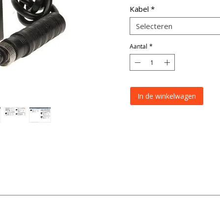
Kabel
*
Selecteren
Aantal
*
In de winkelwagen
Specificatie