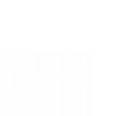
SC). Voorzien
era) en IP67
ruk worden