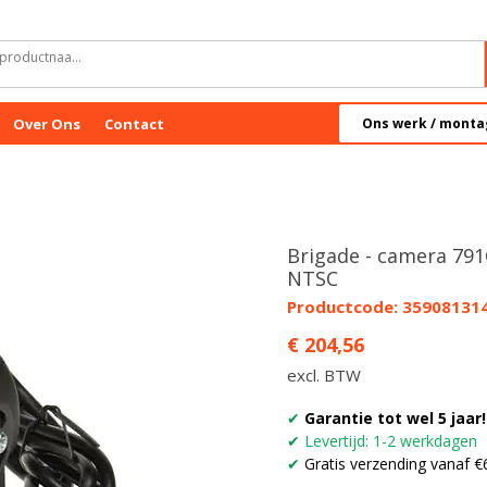
Over Ons
Contact
Ons werk / monta
Brigade - camera 791C
NTSC
Productcode: 35908131
Prijs
€ 204,56
excl. BTW
✔
Garantie tot wel 5 jaar!
✔
Levertijd: 1-2 werkdagen
✔
Gratis verzending vanaf €