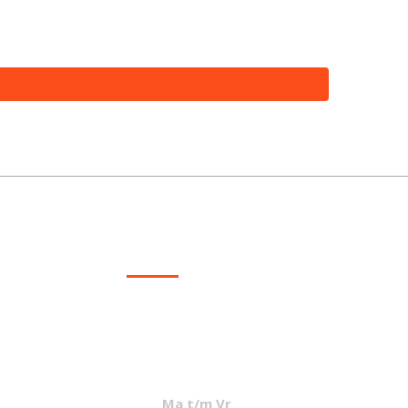
excl. BTW
CONTACT
info@mcvled.nl
sales@mcvled.nl
+31 (0) 345 34 21 45
Ma t/m Vr