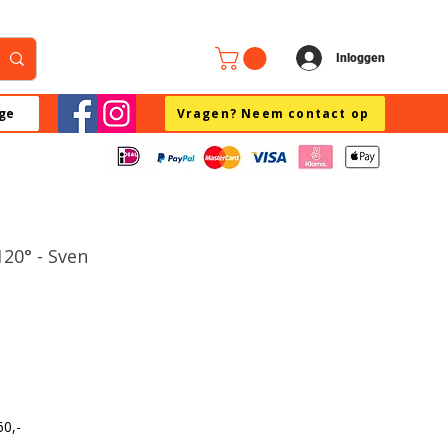
Inloggen
ge
Vragen? Neem contact op
120° - Sven
60,-