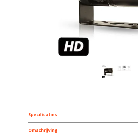
Specificaties
Specificaties – C8 dubbele achteruitrijcamera
Omschrijving
SHARP CCD sensor