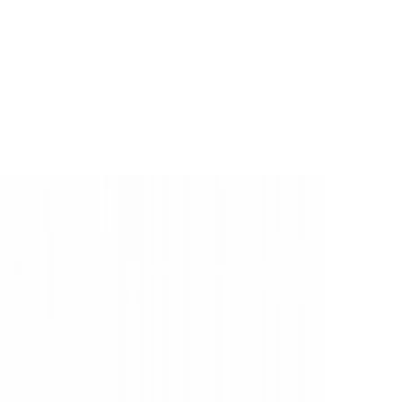
 veiligheid
 VZ-
l gerust