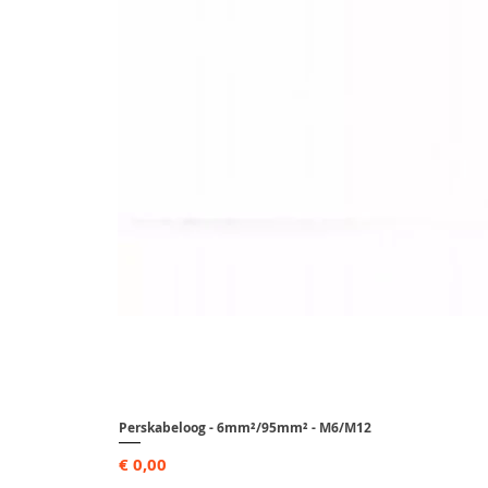
Perskabeloog - 6mm²/95mm² - M6/M12
Prijs
€ 0,00