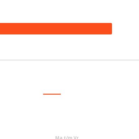
excl. BTW
CONTACT
info@mcvled.nl
sales@mcvled.nl
+31 (0) 345 34 21 45
Ma t/m Vr