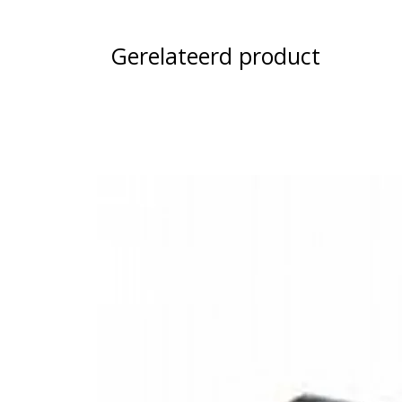
Lenshoek 2x 120°
VZ-C8 dubbele achteruitrijcamera
IP68 waterdicht
Dubbele camera die zowel dichtbij als ver achter het voe
15 meter nachtzicht
tijdens manoeuvreren. Voorzien van een waterdichte beh
Gerelateerd product
Voedigsspanning DC12V – icm met onze Pro monitor
monitoren.
2x 4 Pin VZ Schroefaansluiting
Let op:
deze camera is verkrijgbaar in HD voor optimal
contact met ons op voor advies.