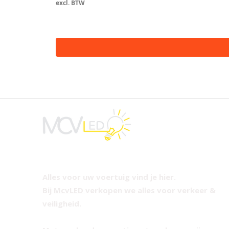
excl. BTW
Alles voor uw voertuig vind je hier.
Bij
McvLED
verkopen we alles voor verkeer &
veiligheid.