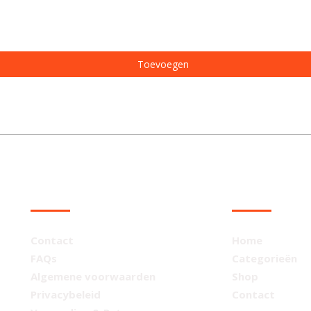
Toevoegen
KLANTENSERVICE
NAVIGATIE
Contact
Home
FAQs
Categorieën
Algemene voorwaarden
Shop
Privacybeleid
Contact