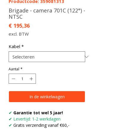
Productcode: 359081313
Brigade - camera 701C (122°) -
NTSC
Prijs
€ 195,36
excl. BTW
Kabel
*
Aantal
*
In de winkelwagen
✔
Garantie tot wel 5 jaar!
✔
Levertijd: 1-2 werkdagen
✔
Gratis verzending vanaf €60,-