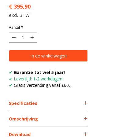
Prijs
€ 395,90
excl. BTW
Aantal
*
In de winkelwagen
✔
Garantie tot wel 5 jaar!
✔ Levertijd: 1-2 werkdagen
✔
Gratis verzending vanaf €60,-
Specificaties
High definition (720p)
Omschrijving
12-24Vdc
Ingebouwde camera
Brigade onderdeelnummer: DC-102-
1 externe camera-ingang
Download
RVC-002