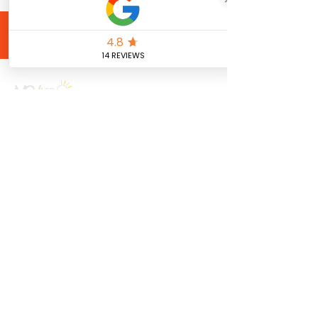
MELD JE AAN
Meld je aan voor onze nieuwsbrief
Aanmelden
CONTACT
info@mcvled.nl
sales@mcvled.nl
+31 (0) 345 34 21 45
Ma t/m Vr
08:00 - 20:00 uur
NAVIGATIE
KLANTENSERVICE
Contact