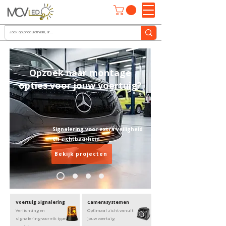
Opzoek naar montage
opties voor jouw voertuig?
Signalering voor extra veiligheid
en zichtbaarheid
Bekijk projecten
Voertuig Signalering
Camerasystemen
Verlichting en
Optimaal zicht vanuit
signalering voor elk type
jouw voertuig