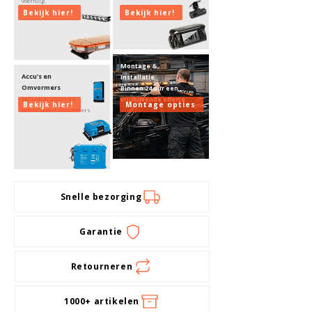
voertuig.
Bekijk hier!
Bekijk hier!
Montage &
Accu's en
Installatie
Omvormers
Binnen 24 uur een
Krachtige accu’s en
vrijlbijvende offerte
Bekijk hier!
Montage opties
betrouwbare omvormers
Snelle bezorging
Garantie
Retourneren
1000+ artikelen