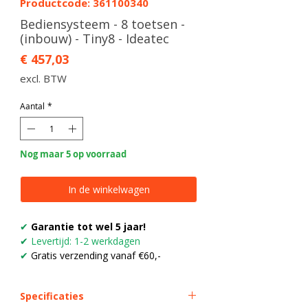
Productcode: 361100340
Bediensysteem - 8 toetsen -
(inbouw) - Tiny8 - Ideatec
Prijs
€ 457,03
excl. BTW
Aantal
*
Nog maar 5 op voorraad
In de winkelwagen
✔
Garantie tot wel 5 jaar!
✔
Levertijd: 1-2 werkdagen
✔
Gratis verzending vanaf €60,-
Specificaties