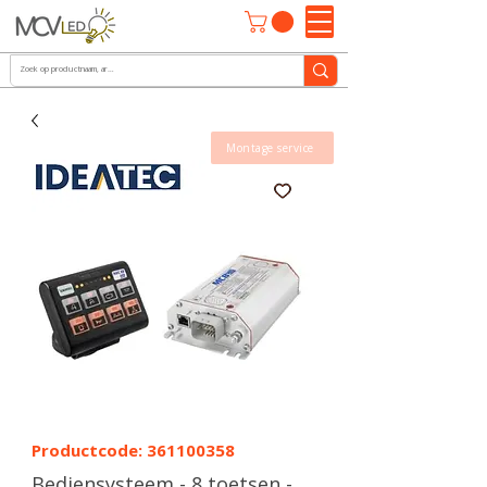
Montage service
Productcode: 361100358
Bediensysteem - 8 toetsen -