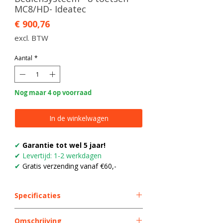
MC8/HD- Ideatec
Prijs
€ 900,76
excl. BTW
Aantal
*
Nog maar 4 op voorraad
In de winkelwagen
✔
Garantie tot wel 5 jaar!
✔
Levertijd: 1-2 werkdagen
✔
Gratis verzending vanaf €60,-
Specificaties
Soort
Bediensysteem
Omschrijving