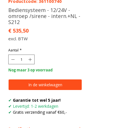
Productcode: 361100740
Bediensysteem - 12/24V -
omroep /sirene - intern.+NL -
S212
Prijs
€ 535,50
excl. BTW
Aantal
*
Nog maar 3 op voorraad
In de winkelwagen
✔
Garantie tot wel 5 jaar!
✔
Levertijd: 1-2 werkdagen
✔
Gratis verzending vanaf €60,-