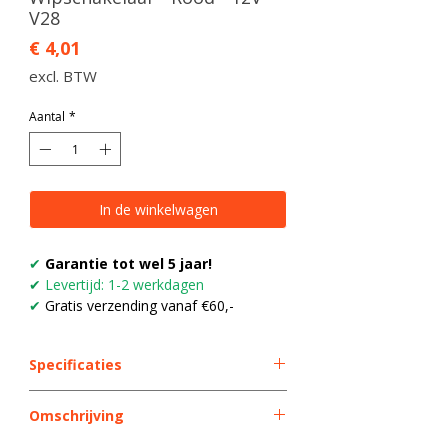
V28
Prijs
€ 4,01
excl. BTW
Aantal
*
In de winkelwagen
✔
Garantie tot wel 5 jaar!
✔
Levertijd: 1-2 werkdagen
✔
Gratis verzending vanaf €60,-
Specificaties
Soort
Wipschakelaar
Omschrijving