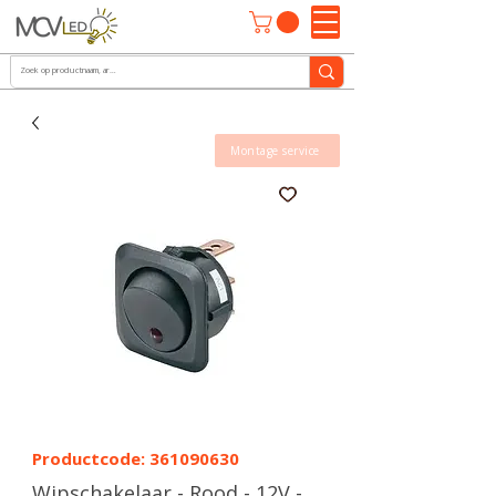
Montage service
Productcode: 361090630
Wipschakelaar - Rood - 12V -