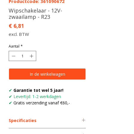
Productcode: 361090672
Wipschakelaar - 12V-
zwaailamp - R23
Prijs
€ 6,81
excl. BTW
Aantal
*
In de winkelwagen
✔
Garantie tot wel 5 jaar!
✔
Levertijd: 1-2 werkdagen
✔
Gratis verzending vanaf €60,-
Specificaties