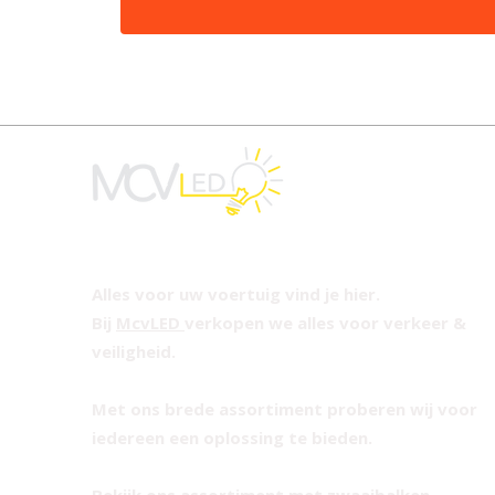
Alles voor uw voertuig vind je hier.
Bij
McvLED
verkopen we alles voor verkeer &
veiligheid.
Met ons brede assortiment proberen wij voor
iedereen een oplossing te bieden.