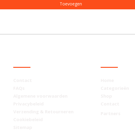
Toevoegen
KLANTENSERVICE
NAVIGATIE
Contact
Home
FAQs
Categorieën
Algemene voorwaarden
Shop
Privacybeleid
Contact
Verzending & Retourneren
Partners
Cookiebeleid
Sitemap