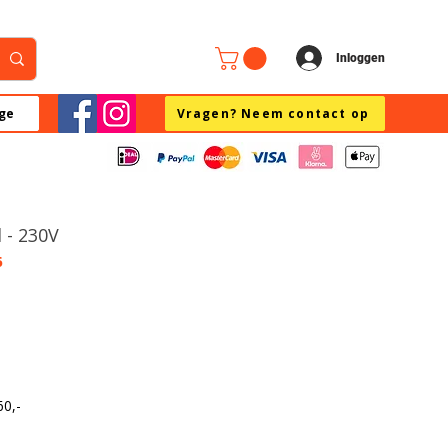
Inloggen
ge
Vragen? Neem contact op
 - 230V
6
60,-