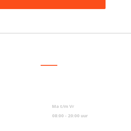
CONTACT
info@mcvled.nl
sales@mcvled.nl
+31 (0) 345 34 21 45
Ma t/m Vr
08:00 - 20:00 uur