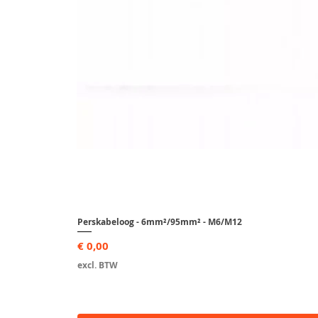
Perskabeloog - 6mm²/95mm² - M6/M12
Prijs
€ 0,00
excl. BTW