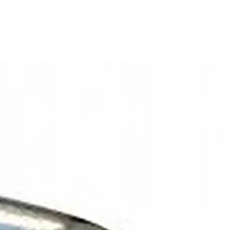
Nee
230 volt
 wel bij 230 volt!