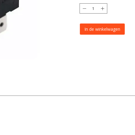
In de winkelwagen
Wipschakelaar
I/0
Nee