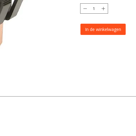
In de winkelwagen
Wipschakelaar
LED indicator