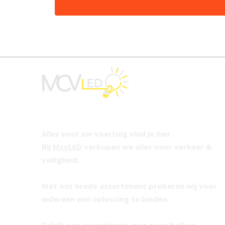
Alles voor uw voertuig vind je hier.
Bij
McvLED
verkopen we alles voor verkeer &
veiligheid.
Met ons brede assortiment proberen wij voor
iedereen een oplossing te bieden.