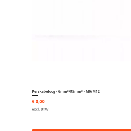
Perskabeloog - 6mm²/95mm² - M6/M12
Prijs
€ 0,00
excl. BTW