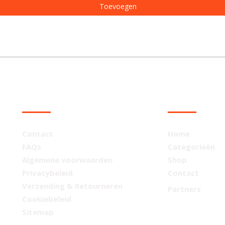
Toevoegen
KLANTENSERVICE
NAVIGATIE
Contact
Home
FAQs
Categorieën
Algemene voorwaarden
Shop
Privacybeleid
Contact
Verzending & Retourneren
Partners
Cookiebeleid
Sitemap