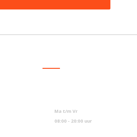
CONTACT
info@mcvled.nl
sales@mcvled.nl
+31 (0) 345 34 21 45
Ma t/m Vr
08:00 - 20:00 uur