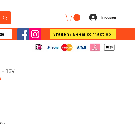
Inloggen
ge
Vragen? Neem contact op
 - 12V
3
60,-