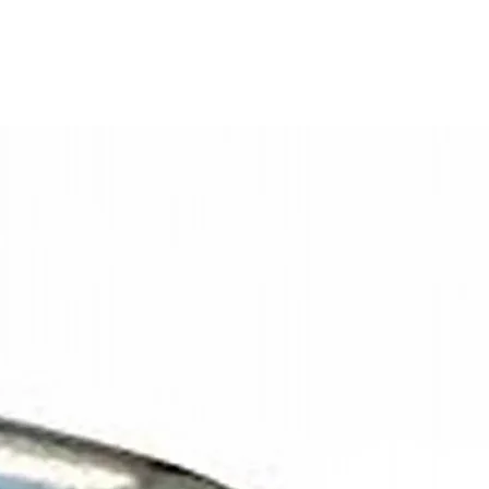
Nee
Nee
12 volt