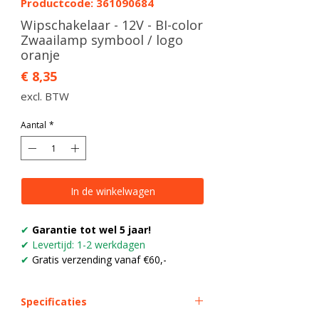
Productcode: 361090684
Wipschakelaar - 12V - BI-color
Zwaailamp symbool / logo
oranje
Prijs
€ 8,35
excl. BTW
Aantal
*
In de winkelwagen
✔
Garantie tot wel 5 jaar!
✔ Levertijd: 1-2 werkdagen
✔
Gratis verzending vanaf €60,-
Specificaties