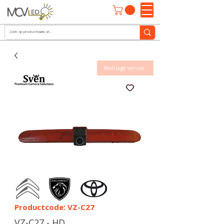
Montage service
Productcode: VZ-C27
VZ-C27 - HD