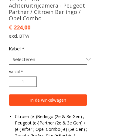
Achteruitrijcamera - Peugeot
Partner / Citroën Berlingo /
Opel Combo
Prijs
€ 224,00
excl. BTW
Kabel
*
Aantal
*
In de winkelwagen
Citroën (ë-)Berlingo (2e & 3e Gen) ;
Peugeot (e-)Partner (2e & 3e Gen) /
(e-)Rifter ; Opel Combo(-e) (5e Gen) ;
Toyota ProAce City (+Electric /