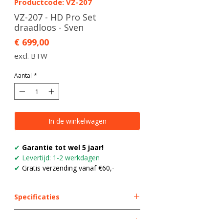
Productcode: VZ-207
VZ-207 - HD Pro Set
draadloos - Sven
Prijs
€ 699,00
excl. BTW
Aantal
*
In de winkelwagen
✔
Garantie tot wel 5 jaar!
✔ Levertijd: 1-2 werkdagen
✔
Gratis verzending vanaf €60,-
Specificaties
VZ-C4 – Camera Specificaties