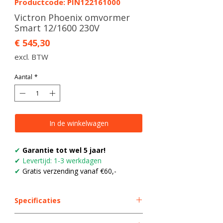
Productcode: PIN122161000
Victron Phoenix omvormer
Smart 12/1600 230V
Prijs
€ 545,30
excl. BTW
Aantal
*
In de winkelwagen
✔
Garantie tot wel 5 jaar!
✔
Levertijd: 1-3 werkdagen
✔
Gratis verzending vanaf €60,-
Specificaties