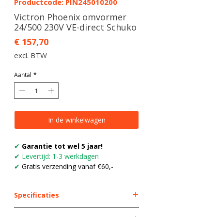
Productcode: PIN245010200
Victron Phoenix omvormer
24/500 230V VE-direct Schuko
Prijs
€ 157,70
excl. BTW
Aantal
*
In de winkelwagen
✔
Garantie tot wel 5 jaar!
✔
Levertijd: 1-3 werkdagen
✔
Gratis verzending vanaf €60,-
Specificaties