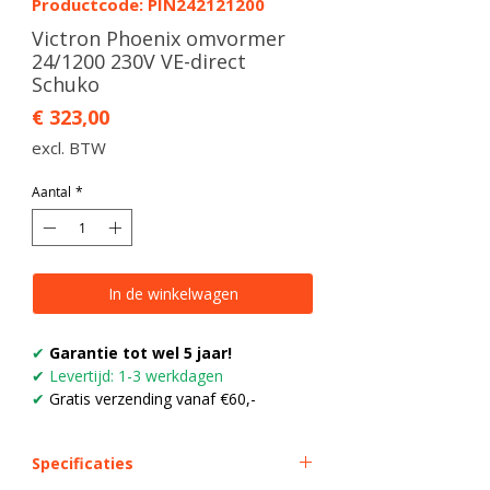
Productcode: PIN242121200
Victron Phoenix omvormer
24/1200 230V VE-direct
Schuko
Prijs
€ 323,00
excl. BTW
Aantal
*
In de winkelwagen
✔
Garantie tot wel 5 jaar!
✔
Levertijd: 1-3 werkdagen
✔
Gratis verzending vanaf €60,-
Specificaties