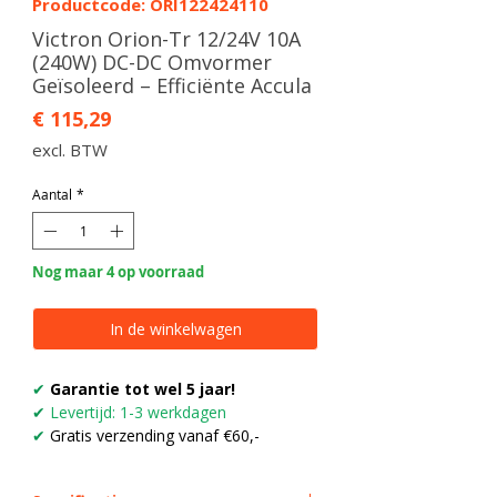
Productcode: ORI122424110
Victron Orion-Tr 12/24V 10A
(240W) DC-DC Omvormer
Geïsoleerd – Efficiënte Accula
Prijs
€ 115,29
excl. BTW
Aantal
*
Nog maar 4 op voorraad
In de winkelwagen
✔
Garantie tot wel 5 jaar!
✔
Levertijd: 1-3 werkdagen
✔
Gratis verzending vanaf €60,-