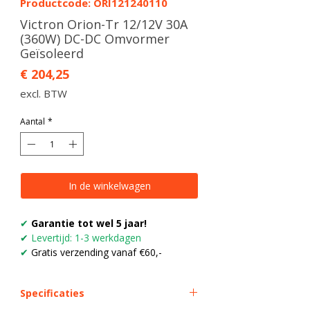
Productcode: ORI121240110
Victron Orion-Tr 12/12V 30A
(360W) DC-DC Omvormer
Geïsoleerd
Prijs
€ 204,25
excl. BTW
Aantal
*
In de winkelwagen
✔
Garantie tot wel 5 jaar!
✔
Levertijd: 1-3 werkdagen
✔
Gratis verzending vanaf €60,-
Specificaties