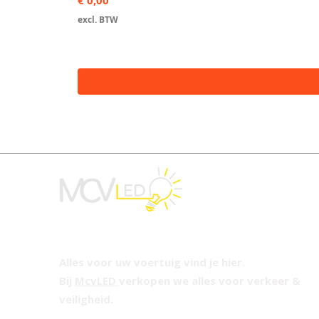
€ 0,00
excl. BTW
Alles voor uw voertuig vind je hier.
Bij
McvLED
verkopen we alles voor verkeer &
veiligheid.