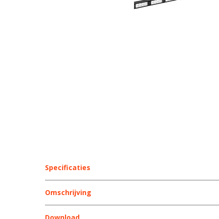
Specificaties
Lengte (cm)
Omschrijving
- 1173x57x46 nmm (LxHxD)
Aantal LED-modules
Download