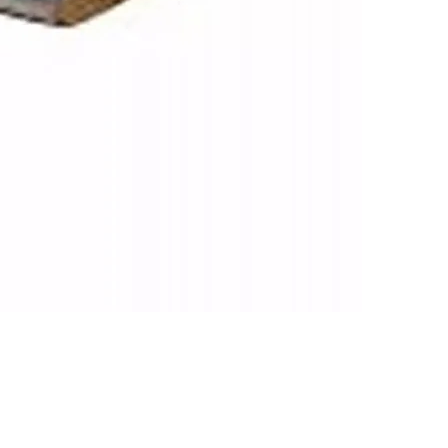
LEDflitser - S
Prijs