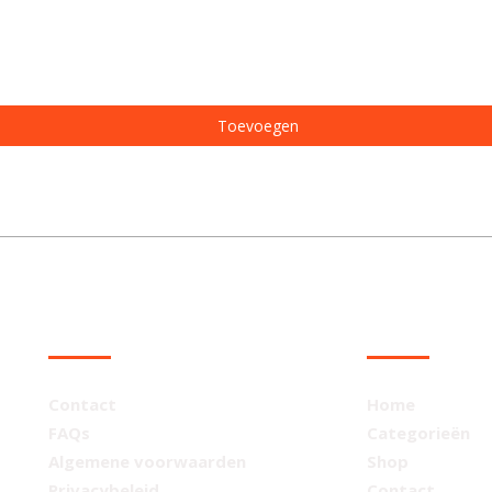
Toevoegen
KLANTENSERVICE
NAVIGATIE
Contact
Home
FAQs
Categorieën
Algemene voorwaarden
Shop
Privacybeleid
Contact