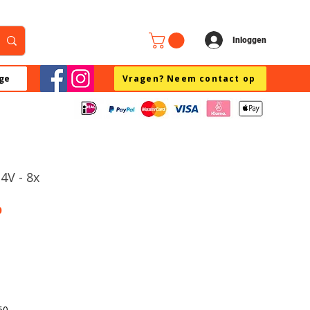
Inloggen
ge
Vragen? Neem contact op
4V - 8x
0
60,-