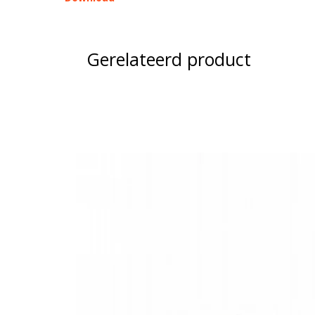
- 8x 4 LED's units
- 11 looplichtpatronen
Type verlichting
Handleiding:
Cell2_HORIZON_UserManual_Traffic-Dir
- 11 "warning mode" patronen
- IP67
LED kleur
Gerelateerd product
- amber
- 12/24 volt
Voeding
Merk