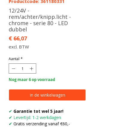
Productcode: 361180331
12/24V -
rem/achter/knipp.licht -
chrome - serie 80 - LED
dubbel
Prijs
€ 66,07
excl. BTW
Aantal
*
Nog maar 6 op voorraad
In de winkelwagen
✔
Garantie tot wel 5 jaar!
✔
Levertijd: 1-2 werkdagen
✔
Gratis verzending vanaf €60,-