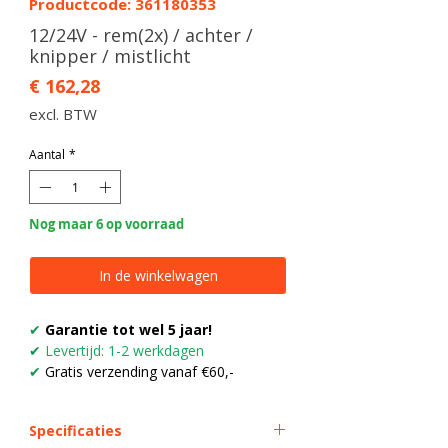
Productcode: 361180353
12/24V - rem(2x) / achter /
knipper / mistlicht
Prijs
€ 162,28
excl. BTW
Aantal
*
Nog maar 6 op voorraad
In de winkelwagen
✔
Garantie tot wel 5 jaar!
✔
Levertijd: 1-2 werkdagen
✔
Gratis verzending vanaf €60,-
Specificaties