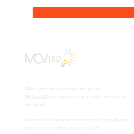
Alles voor uw voertuig vind je hier.
Bij
McvLED
verkopen we alles voor verkeer &
veiligheid.
Met ons brede assortiment proberen wij voor
iedereen een oplossing te bieden.