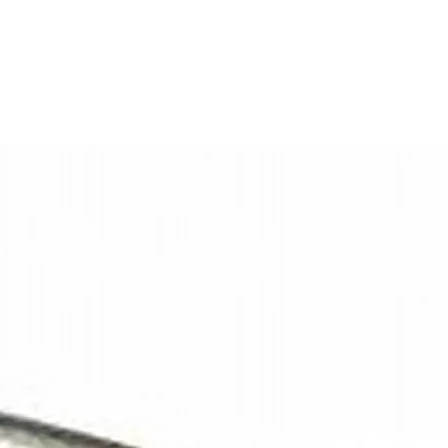
Wit/rood
LED autolamps
Korte kabel
12/24 volt
Chroom