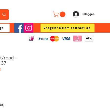
Inloggen
ge
Vragen? Neem contact op
t/rood -
e 37
8
60,-