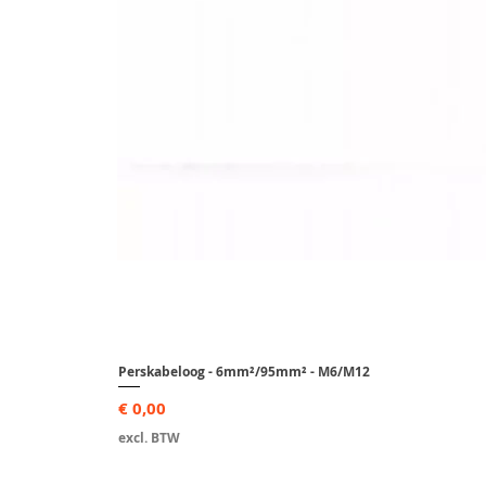
Perskabeloog - 6mm²/95mm² - M6/M12
Prijs
€ 0,00
excl. BTW