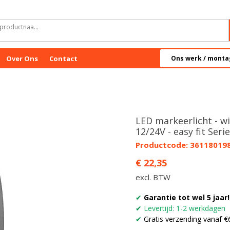
Over Ons
Contact
Ons werk / monta
LED markeerlicht - wi
12/24V - easy fit Seri
Productcode: 36118019
Prijs
€ 22,35
excl. BTW
✔
Garantie tot wel 5 jaar!
✔
Levertijd: 1-2 werkdagen
✔
Gratis verzending vanaf €