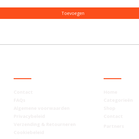
Toevoegen
KLANTENSERVICE
NAVIGATIE
Contact
Home
FAQs
Categorieën
Algemene voorwaarden
Shop
Privacybeleid
Contact
Verzending & Retourneren
Partners
Cookiebeleid