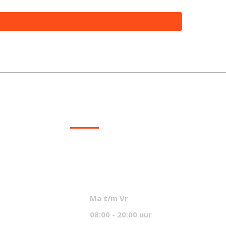
CONTACT
info@mcvled.nl
sales@mcvled.nl
+31 (0) 345 34 21 45
Ma t/m Vr
08:00 - 20:00 uur