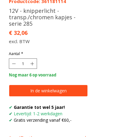
Productcode: 361181114
12V - knipperlicht -
transp./chromen kapjes -
serie 285
Prijs
€ 32,06
excl. BTW
Aantal
*
Nog maar 6 op voorraad
In de winkelwagen
✔
Garantie tot wel 5 jaar!
✔
Levertijd: 1-2 werkdagen
✔
Gratis verzending vanaf €60,-