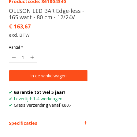
Productcode: 361804340
OLLSON LED BAR Edge-less -
165 watt - 80 cm - 12/24V
Prijs
€ 163,67
excl. BTW
Aantal
*
In de winkelwagen
✔
Garantie tot wel 5 jaar!
✔ Levertijd: 1-4 werkdagen
✔
Gratis verzending vanaf €60,-
Specificaties