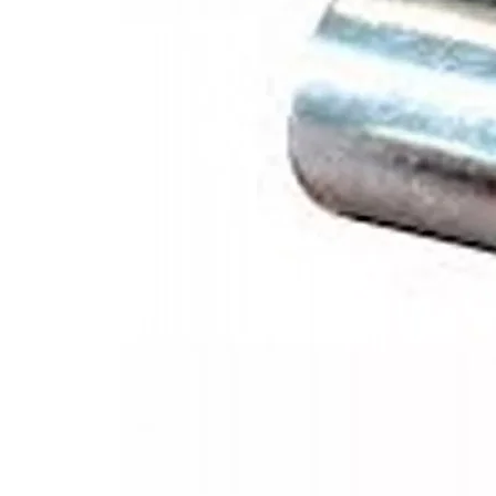
Positie/stadslicht: Ja
Kabel lengte: 500mm
Materiaal behuizing: Aluminium
Materiaal lens: Polycarbonaat
Lengte: 810mm
Diepte: 73mm
Hoogte: 56mm
Bedrijfs temperatuur: -40 - + 60 C
E-keuring: ECE R7, R112
EMC: ECE R10
Referentie getal: 45
Artikelnummer oud: OLB-81C160