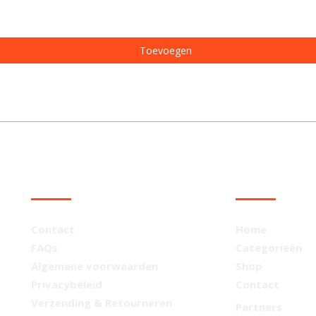
Toevoegen
KLANTENSERVICE
NAVIGATIE
Contact
Home
FAQs
Categorieën
Algemene voorwaarden
Shop
Privacybeleid
Contact
Verzending & Retourneren
Partners