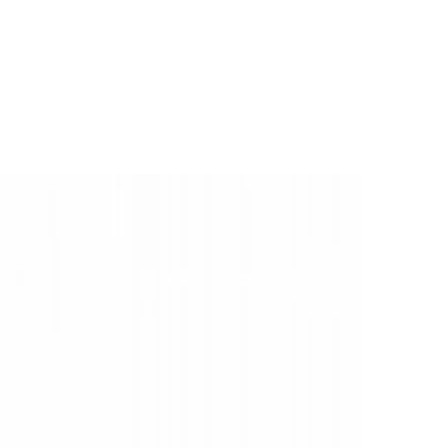
nt. Door de
tie inschakelt
de gleuf aan
eschikte