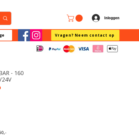
Inloggen
ge
Vragen? Neem contact op
AR - 160
2/24V
0
60,-