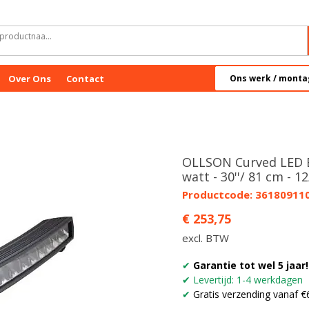
Over Ons
Contact
Ons werk / monta
OLLSON Curved LED B
watt - 30''/ 81 cm - 1
Productcode: 36180911
Prijs
€ 253,75
excl. BTW
✔
Garantie tot wel 5 jaar!
✔ Levertijd: 1-4 werkdagen
✔
Gratis verzending vanaf €