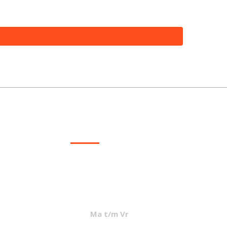
CONTACT
info@mcvled.nl
sales@mcvled.nl
+31 (0) 345 34 21 45
Ma t/m Vr