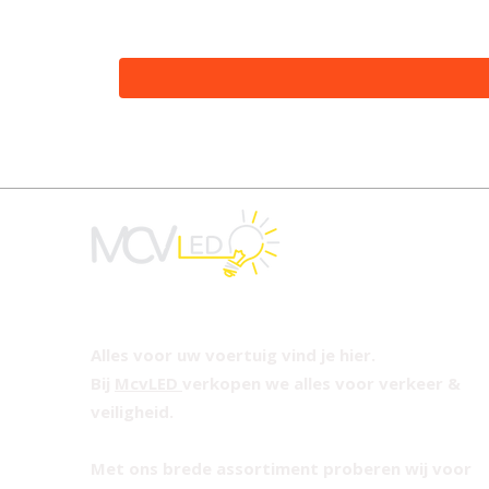
Alles voor uw voertuig vind je hier.
Bij
McvLED
verkopen we alles voor verkeer &
veiligheid.
Met ons brede assortiment proberen wij voor