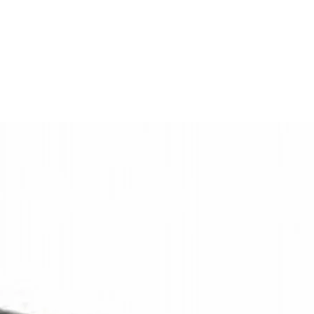
Spot
ebben we deze gebogen schijnwerperbalk / lightbar in het assortime
n het voertuig.
Wit
 stadsverlichting / markeerverlichting. Wanneer je de grootlicht func
16
aan wanneer het grootlicht wordt uitgeschakeld.
Korte kabel
e mogelijkheid op de kopse kanten en met met beugels die middels 
erd kunnen worden. Zo is er voor bijna iedere toepassing wel een g
LED
12/24 volt