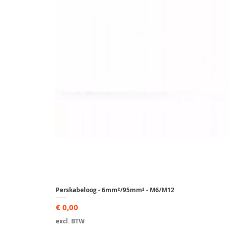
Perskabeloog - 6mm²/95mm² - M6/M12
Prijs
€ 0,00
excl. BTW