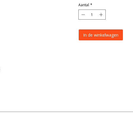
Aantal
*
In de winkelwagen
Ollson
r schijnwerperbalk heeft een fraai licht gebogen design en is uitgeru
Zwart