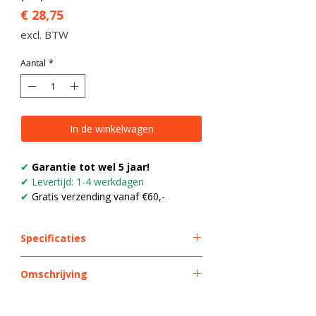
Prijs
€ 28,75
excl. BTW
Aantal
*
In de winkelwagen
✔
Garantie tot wel 5 jaar!
✔ Levertijd: 1-4 werkdagen
✔
Gratis verzending vanaf €60,-
Specificaties
Soort
piep
Omschrijving
Specificaties:
Product
Achteruitrijalarm
- piep-piep toon