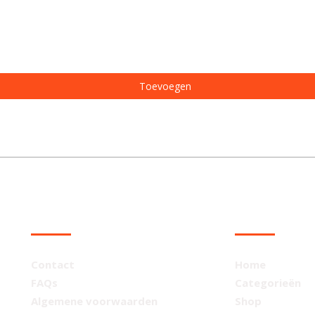
Toevoegen
KLANTENSERVICE
NAVIGATIE
Contact
Home
FAQs
Categorieën
Algemene voorwaarden
Shop