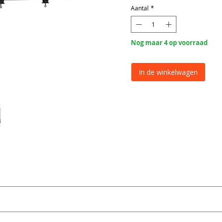
Aantal
*
Nog maar 4 op voorraad
In de winkelwagen
oLEDone
Extern/via bedrading