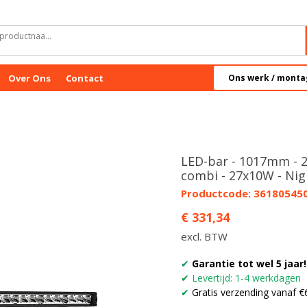
Over Ons
Contact
Ons werk / monta
LED-bar - 1017mm - 2
combi - 27x10W - Nig
Productcode: 36180545
Prijs
€ 331,34
excl. BTW
✔
Garantie tot wel 5 jaar!
✔
Levertijd: 1-4 werkdagen
✔
Gratis verzending vanaf €