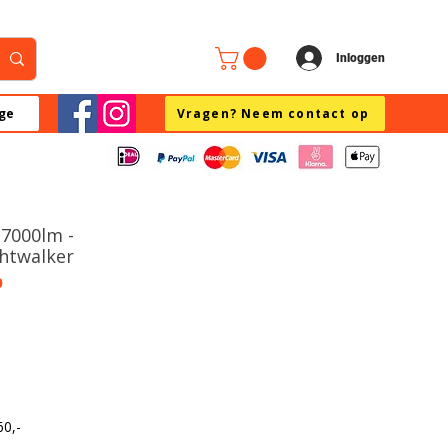
Inloggen
ge
Vragen? Neem contact op
7000lm -
htwalker
0
60,-