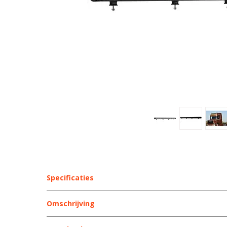
Specificaties
Merk
Omschrijving
- oLEDone
Bediening