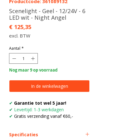
Productcode: 361089132
Scenelight - Geel - 12/24V - 6
LED wit - Night Angel
Prijs
€ 125,35
excl. BTW
Aantal
*
Nog maar 9 op voorraad
In de winkelwagen
✔
Garantie tot wel 5 jaar!
✔
Levertijd: 1-3 werkdagen
✔
Gratis verzending vanaf €60,-
Specificaties