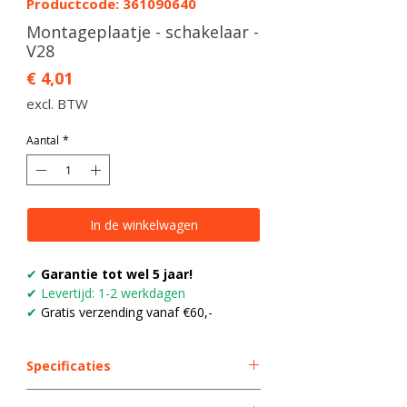
Productcode: 361090640
Montageplaatje - schakelaar -
V28
Prijs
€ 4,01
excl. BTW
Aantal
*
In de winkelwagen
✔
Garantie tot wel 5 jaar!
✔
Levertijd: 1-2 werkdagen
✔
Gratis verzending vanaf €60,-
Specificaties