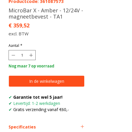
Productcode: 361087573
MicroBar X - Amber - 12/24V -
magneetbevest - TA1
Prijs
€ 359,52
excl. BTW
Aantal
*
Nog maar 7 op voorraad
In de winkelwagen
✔
Garantie tot wel 5 jaar!
✔
Levertijd: 1-2 werkdagen
✔
Gratis verzending vanaf €60,-
Specificaties