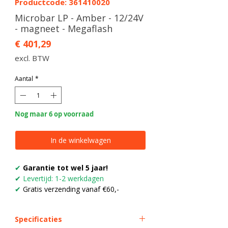
Productcode: 361410020
Microbar LP - Amber - 12/24V
- magneet - Megaflash
Prijs
€ 401,29
excl. BTW
Aantal
*
Nog maar 6 op voorraad
In de winkelwagen
✔
Garantie tot wel 5 jaar!
✔
Levertijd: 1-2 werkdagen
✔
Gratis verzending vanaf €60,-
Specificaties