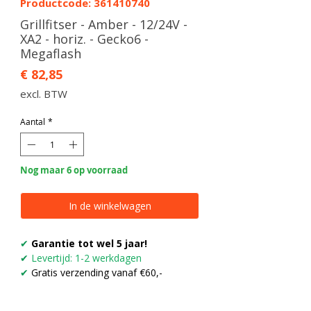
Productcode: 361410740
Grillfitser - Amber - 12/24V -
XA2 - horiz. - Gecko6 -
Megaflash
Prijs
€ 82,85
excl. BTW
Aantal
*
Nog maar 6 op voorraad
In de winkelwagen
✔
Garantie tot wel 5 jaar!
✔
Levertijd: 1-2 werkdagen
✔
Gratis verzending vanaf €60,-